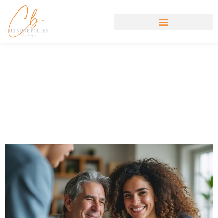
Wie kannst Du als
Angehöriger eines
psychisch erkrankten
Menschen mental stark mit
der Situation umgehen?