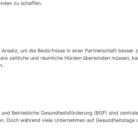
nden zu schaffen.
 So Stärken Paare Ihre Bezieh
Ansatz, um die Bedürfnisse in einer Partnerschaft besser z
 Paare zeitliche und räumliche Hürden überwinden müssen, k
n.
Der Schlüssel zu Nachhaltiger
BGF
nd Betriebliche Gesundheitsförderung (BGF) sind zentral
en. Doch während viele Unternehmen auf Gesundheitstage od