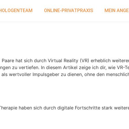
HOLOGENTEAM
ONLINE-PRIVATPRAXIS
MEIN ANG
n- und Paartherapie: Stärke B
Paare hat sich durch Virtual Reality (VR) erheblich weitere
gen zu vertiefen. In diesem Artikel zeige ich dir, wie VR-T
d als wertvoller Impulsgeber zu dienen, ohne den menschli
R
rapie haben sich durch digitale Fortschritte stark weitere
 Spaß in der psychologischen 