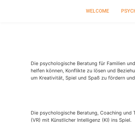
WELCOME
PSYC
VR-Technik in Familie
Innovation
Die psychologische Beratung für Familien und 
helfen können, Konflikte zu lösen und Beziehun
um Kreativität, Spiel und Spaß zu fördern un
Therapie mit KI und V
Die psychologische Beratung, Coaching und The
(VR) mit Künstlicher Intelligenz (KI) ins Spiel.
Kreativität, Spiel und