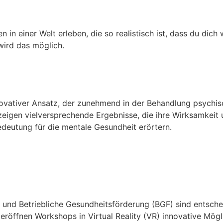
n in einer Welt erleben, die so realistisch ist, dass du dich 
wird das möglich.
i Angst, Depression und ADH
innovativer Ansatz, der zunehmend in der Behandlung psych
eigen vielversprechende Ergebnisse, die ihre Wirksamkeit 
deutung für die mentale Gesundheit erörtern.
hops: Die Zukunft der Ment
und Betriebliche Gesundheitsförderung (BGF) sind entsche
 eröffnen Workshops in Virtual Reality (VR) innovative Mög