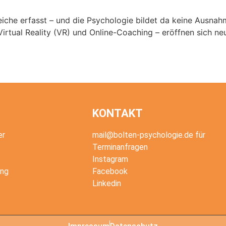
eiche erfasst – und die Psychologie bildet da keine Ausnahme
, Virtual Reality (VR) und Online-Coaching – eröffnen sich 
KONTAKT
er
mail@bolten-psychologie.de für
Terminanfragen
Instagram
ing
Facebook
Linkedin