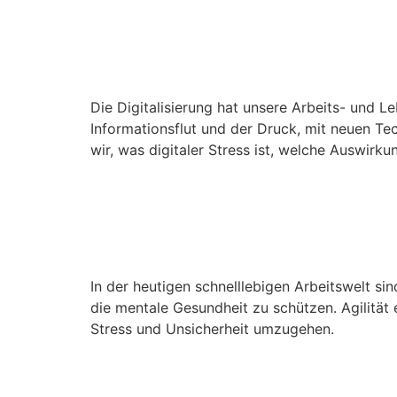
Digitaler Stress: Wie 
Meistern
Die Digitalisierung hat unsere Arbeits- und Le
Informationsflut und der Druck, mit neuen Te
wir, was digitaler Stress ist, welche Auswir
Agilität und Emotional
der Modernen Arbeits
In der heutigen schnelllebigen Arbeitswelt sin
die mentale Gesundheit zu schützen. Agilität 
Stress und Unsicherheit umzugehen.
Psyche Digital: Wie „D