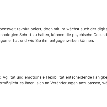
Sie die Herausforderungen der 
benswelt revolutioniert, doch mit ihr wächst auch der digita
chnologien Schritt zu halten, können die psychische Gesundh
kungen er hat und wie Sie ihm entgegenwirken können.
e Flexibilität: So Meistern Si
welt
d Agilität und emotionale Flexibilität entscheidende Fähigke
ermöglicht es Ihnen, sich an Veränderungen anzupassen, währ
i Tech“ die Psychologie Revolu