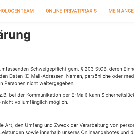
HOLOGENTEAM
ONLINE-PRIVATPRAXIS
MEIN ANG
ärung
r umfassenden Schweigepflicht gem. § 203 StGB, deren Einha
rden Daten (E-Mail-Adressen, Namen, persönliche oder med
en Personen nicht weitergegeben.
z.B. bei der Kommunikation per E-Mail) kann Sicherheitslüc
e nicht vollumfänglich möglich.
 die Art, den Umfang und Zweck der Verarbeitung von per
Leistungen sowie innerhalb unseres Onlineangebotes und d